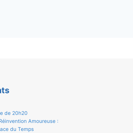
nts
nte de 20h20
a Réinvention Amoureuse :
rface du Temps