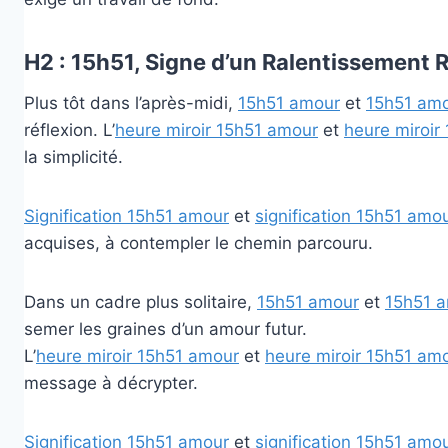
H2 : 15h51, Signe d’un Ralentissement 
Plus tôt dans l’après-midi,
15h51 amour
et
15h51 am
réflexion. L’
heure miroir 15h51 amour
et
heure miroir
la simplicité.
Signification 15h51 amour
et
signification 15h51 amo
acquises, à contempler le chemin parcouru.
Dans un cadre plus solitaire,
15h51 amour
et
15h51 
semer les graines d’un amour futur.
L’
heure miroir 15h51 amour
et
heure miroir 15h51 am
message à décrypter.
Signification 15h51 amour
et
signification 15h51 amo