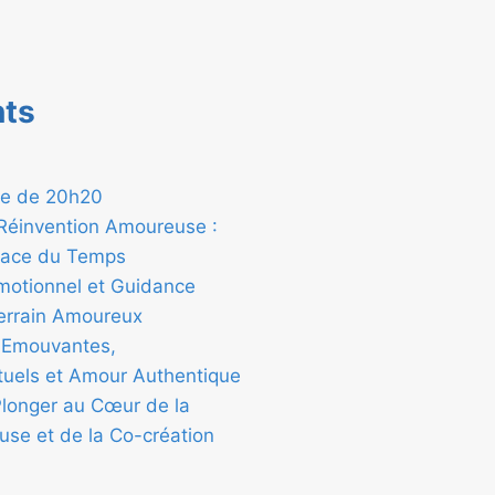
nts
nte de 20h20
a Réinvention Amoureuse :
rface du Temps
Émotionnel et Guidance
Terrain Amoureux
 Emouvantes,
tuels et Amour Authentique
Plonger au Cœur de la
se et de la Co-création