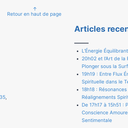
↑
Retour en haut de page
Articles rece
——–
e
L’Énergie Équilibra
20h02 et l’Art de l
Plonger sous la Su
19h19 : Entre Flux 
Spirituelle dans le 
18h18 : Résonances
35
,
Réalignements Spiri
De 17h17 à 15h51 : 
Conscience Amoureu
Sentimentale